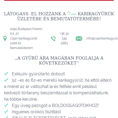
LÁTOGASS EL HOZZÁNK A
KARIKAGYŰRŰK
ÜZLETÉBE ÉS BEMUTATÓTERMÉBE!
1094 Budapest Ferenc
Krt. 27
+36 30
Capri karikagyűrűk
339
info@caprikarikagyur
üzlet és
5883
bemutatóterem
,,A GYŰRŰ ÁRA MAGÁBAN FOGLALJA A
KÖVETKEZŐKET’’
Exkluzív gyűrűtartó dobozt
52 –es és 62-es méretű karikagyűrűt, ha ettől eltérő
a méret az ár változhat le és felfelé amit például
kedvező törtarany beszámítással is kompenzálhatunk,
ha többe kerülne.
Egy üveg pezsgőt a BOLDOGSÁGOTOKHOZ!
Ingyenes örökös tisztítást