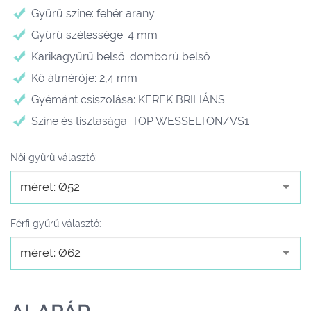
Gyűrű színe: fehér arany
Gyűrű szélessége: 4 mm
Karikagyűrű belső: domború belső
Kő átmérője: 2,4 mm
Gyémánt csiszolása: KEREK BRILIÁNS
Színe és tisztasága: TOP WESSELTON/VS1
Női gyűrű választó:
méret: Ø52
Férfi gyűrű választó:
méret: Ø62