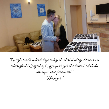
"A legkedvesebb emberek közé tartoznak, akikkel eddigi életünk során
találkoztunk! Segítőkészek, gyönyörű gyűrűket kaptunk Minden
várakozásunkat fölülmúlták!
Köszönjük!"