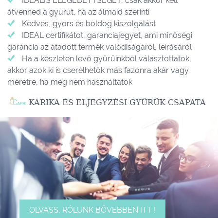
IDEALIS ELÉGEDETTSÉGET, csak akkor kell
átvenned a gyűrűt, ha az álmaid szerinti
Kedves, gyors és boldog kiszolgálást
IDEAL certifikátot, garanciajegyet, ami minőségi
garancia az átadott termék valódiságáról, leírásáról
Ha a készleten levő gyűrűinkből választottatok,
akkor azok ki is cserélhetők más fazonra akár vagy
méretre, ha még nem használtátok
KARIKA ÉS ELJEGYZÉSI GYŰRŰK CSAPATA
OLVASS, RÓLUNK BŐVEBBEN ITT !