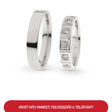
MOST HÍVJ MINKET, FELVESSZÜK A TELEFONT!