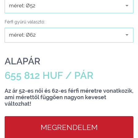
méret: Ø52
Férfi gyűrű választó:
méret: Ø62
ALAPÁR
655 812 HUF / PÁR
Az ár 52-es női és 62-es férfi méretre vonatkozik,
ami mérettől függően nagyon keveset
változhat!
MEGRENDELEM