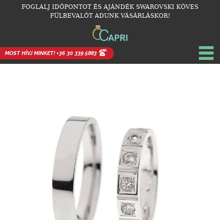
FOGLALJ IDŐPONTOT ÉS AJÁNDÉK SWAROVSKI KÖVES
FÜLBEVALÓT ADUNK VÁSÁRLÁSKOR!
MOST HÍVJ MINKET! +36 30 339 5883