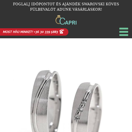
FOGLALJ IDŐPONTOT ÉS AJÁNDÉK SWAROVSKI KÖVES
FÜLBEVALÓT ADUNK VÁSÁRLÁSKOR!
MOST HÍVJ MINKET! +36 30 339 5883