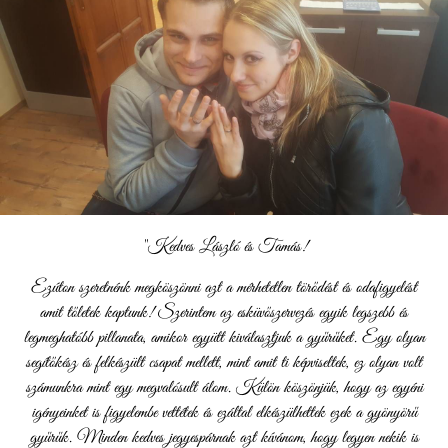
"Kedves László és Tamás!
Ezúton szeretnénk megköszönni azt a mérhetetlen törődést és odafigyelést
amit tőletek kaptunk! Szerintem az esküvőszervezés egyik legszebb és
legmeghatóbb pillanata, amikor együtt kiválasztjuk a gyűrűket. Egy olyan
segítőkész és felkészült csapat mellett, mint amit ti képviseltek, ez olyan volt
számunkra mint egy megvalósult álom. Külön köszönjük, hogy az egyéni
igényeinket is figyelembe vettétek és ezáltal elkészülhettek ezek a gyönyörű
gyűrűk. Minden kedves jegyespárnak azt kívánom, hogy legyen nekik is