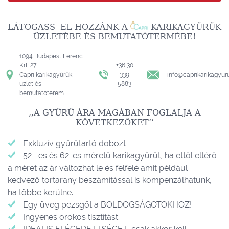
LÁTOGASS EL HOZZÁNK A
KARIKAGYŰRŰK
ÜZLETÉBE ÉS BEMUTATÓTERMÉBE!
1094 Budapest Ferenc
Krt. 27
+36 30
Capri karikagyűrűk
339
info@caprikarikagyur
üzlet és
5883
bemutatóterem
,,A GYŰRŰ ÁRA MAGÁBAN FOGLALJA A
KÖVETKEZŐKET’’
Exkluzív gyűrűtartó dobozt
52 –es és 62-es méretű karikagyűrűt, ha ettől eltérő
a méret az ár változhat le és felfelé amit például
kedvező törtarany beszámítással is kompenzálhatunk,
ha többe kerülne.
Egy üveg pezsgőt a BOLDOGSÁGOTOKHOZ!
Ingyenes örökös tisztítást