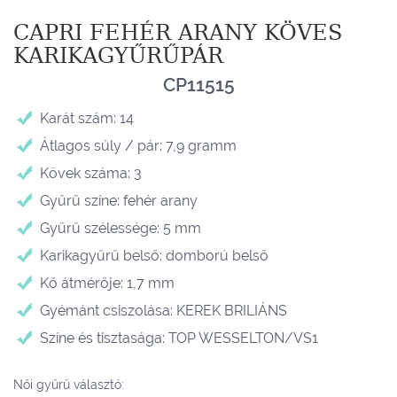
CAPRI FEHÉR ARANY KÖVES
KARIKAGYŰRŰPÁR
CP11515
Karát szám: 14
Átlagos súly / pár: 7,9 gramm
Kövek száma: 3
Gyűrű színe: fehér arany
Gyűrű szélessége: 5 mm
Karikagyűrű belső: domború belső
Kő átmérője: 1,7 mm
Gyémánt csiszolása: KEREK BRILIÁNS
Színe és tisztasága: TOP WESSELTON/VS1
Női gyűrű választó: