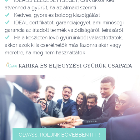
IDEALIS ELÉGEDETTSÉGET, csak akkor kell
átvenned a gyűrűt, ha az álmaid szerinti
Kedves, gyors és boldog kiszolgálást
IDEAL certifikátot, garanciajegyet, ami minőségi
garancia az átadott termék valódiságáról, leírásáról
Ha a készleten levő gyűrűinkből választottatok,
akkor azok ki is cserélhetők más fazonra akár vagy
méretre, ha még nem használtátok
KARIKA ÉS ELJEGYZÉSI GYŰRŰK CSAPATA
OLVASS, RÓLUNK BŐVEBBEN ITT !