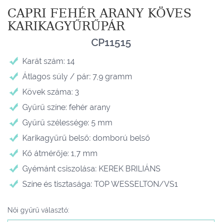
CAPRI FEHÉR ARANY KÖVES
KARIKAGYŰRŰPÁR
CP11515
Karát szám: 14
Átlagos súly / pár: 7,9 gramm
Kövek száma: 3
Gyűrű színe: fehér arany
Gyűrű szélessége: 5 mm
Karikagyűrű belső: domború belső
Kő átmérője: 1,7 mm
Gyémánt csiszolása: KEREK BRILIÁNS
Színe és tisztasága: TOP WESSELTON/VS1
Női gyűrű választó: