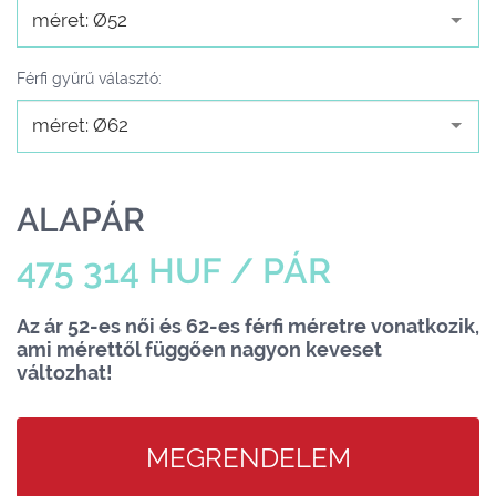
méret: Ø52
Férfi gyűrű választó:
méret: Ø62
ALAPÁR
475 314 HUF / PÁR
Az ár 52-es női és 62-es férfi méretre vonatkozik,
ami mérettől függően nagyon keveset
változhat!
MEGRENDELEM