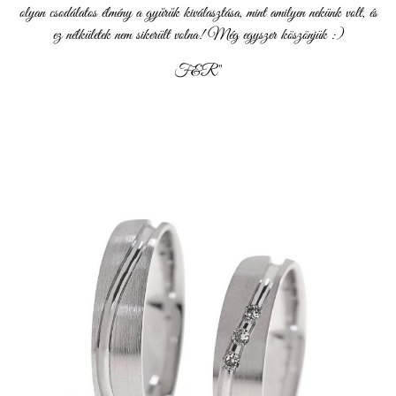
olyan csodálatos élmény a gyűrűk kiválasztása, mint amilyen nekünk volt, és
ez nélkületek nem sikerült volna! Még egyszer köszönjük :)
F&R"