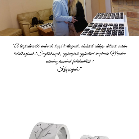
"A legkedvesebb emberek közé tartoznak, akikkel eddigi életünk során
találkoztunk! Segítőkészek, gyönyörű gyűrűket kaptunk Minden
várakozásunkat fölülmúlták!
Köszönjük!"