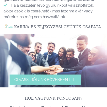
Ha a készleten levő gyűrűinkből választottatok,
akkor azok ki is cserélhetők más fazonra akár vagy
méretre, ha még nem használtátok
KARIKA ÉS ELJEGYZÉSI GYŰRŰK CSAPATA
OLVASS, RÓLUNK BŐVEBBEN ITT !
HOL VAGYUNK PONTOSAN?