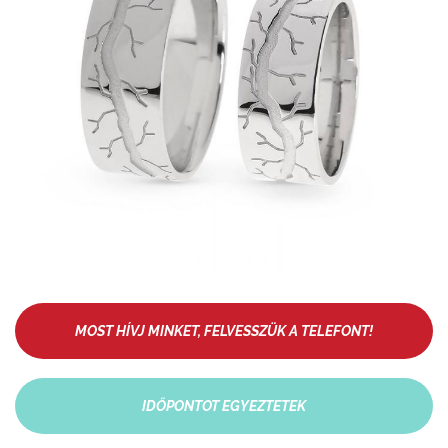
MOST HÍVJ MINKET, FELVESSZÜK A TELEFONT!
IDŐPONTOT EGYEZTETEK