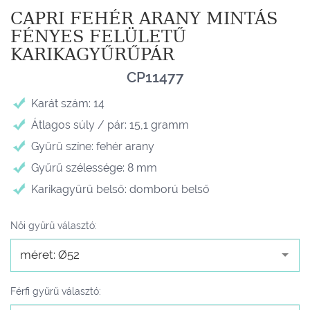
CAPRI FEHÉR ARANY MINTÁS
FÉNYES FELÜLETŰ
KARIKAGYŰRŰPÁR
CP11477
Karát szám: 14
Átlagos súly / pár: 15,1 gramm
Gyűrű színe: fehér arany
Gyűrű szélessége: 8 mm
Karikagyűrű belső: domború belső
Női gyűrű választó:
méret: Ø52
Férfi gyűrű választó: