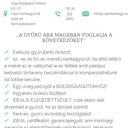
1094 Budapest Ferenc
Krt. 27
+36 30
Capri karikagyűrűk
339
info@caprikarikagyur
üzlet és
5883
bemutatóterem
,,A GYŰRŰ ÁRA MAGÁBAN FOGLALJA A
KÖVETKEZŐKET’’
Exkluzív gyűrűtartó dobozt
52 –es és 62-es méretű karikagyűrűt, ha ettől eltérő
a méret az ár változhat le és felfelé amit például
kedvező törtarany beszámítással is kompenzálhatunk,
ha többe kerülne.
Egy üveg pezsgőt a BOLDOGSÁGOTOKHOZ!
Ingyenes örökös tisztítást
IDEALIS ELÉGEDETTSÉGET, csak akkor kell
átvenned a gyűrűt, ha az álmaid szerinti
Kedves, gyors és boldog kiszolgálást
IDEAL certifikátot, garanciajegyet, ami minőségi
garancia az átadott termék valódiságáról, leírásáról