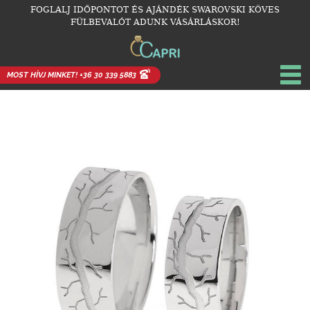
FOGLALJ IDŐPONTOT ÉS AJÁNDÉK SWAROVSKI KÖVES
FÜLBEVALÓT ADUNK VÁSÁRLÁSKOR!
MOST HÍVJ MINKET! +36 30 339 5883