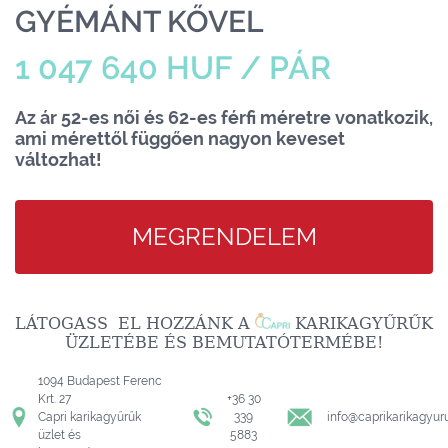
GYÉMÁNT KŐVEL
1 047 640 HUF / PÁR
Az ár 52-es női és 62-es férfi méretre vonatkozik,
ami mérettől függően nagyon keveset
változhat!
MEGRENDELEM
LÁTOGASS EL HOZZÁNK A
KARIKAGYŰRŰK
ÜZLETÉBE ÉS BEMUTATÓTERMÉBE!
1094 Budapest Ferenc
Krt. 27
+36 30
Capri karikagyűrűk
339
info@caprikarikagyur
üzlet és
5883