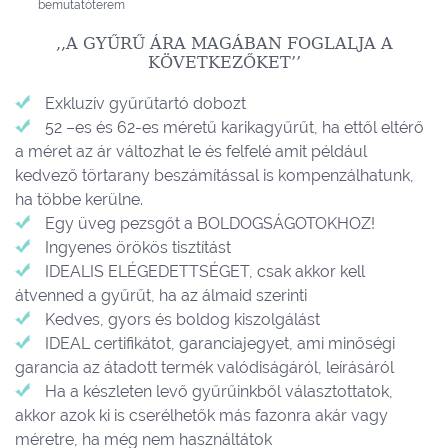
bemutatóterem
,,A GYŰRŰ ÁRA MAGÁBAN FOGLALJA A
KÖVETKEZŐKET’’
Exkluzív gyűrűtartó dobozt
52 –es és 62-es méretű karikagyűrűt, ha ettől eltérő
a méret az ár változhat le és felfelé amit például
kedvező törtarany beszámítással is kompenzálhatunk,
ha többe kerülne.
Egy üveg pezsgőt a BOLDOGSÁGOTOKHOZ!
Ingyenes örökös tisztítást
IDEALIS ELÉGEDETTSÉGET, csak akkor kell
átvenned a gyűrűt, ha az álmaid szerinti
Kedves, gyors és boldog kiszolgálást
IDEAL certifikátot, garanciajegyet, ami minőségi
garancia az átadott termék valódiságáról, leírásáról
Ha a készleten levő gyűrűinkből választottatok,
akkor azok ki is cserélhetők más fazonra akár vagy
méretre, ha még nem használtátok