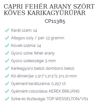
CAPRI FEHÉR ARANY SZÓRT
KÖVES KARIKAGYŰRŰPÁR
CP11385
Karát szám: 14
Átlagos súly / pár: 13 gramm
Kövek száma: 14
Gyűrű színe: fehér arany
Gyűrű szélessége: 5 mm
Karikagyűrű belső: domború belső
Kő átmérője: 1,5+7*1,2+3*(1,3+1,0) mm
Gyémánt karátszáma: 0,257 ct
Gyémánt csiszolása: KEREK BRILIÁNS
Színe és tisztasága: TOP WESSELTON/VS1