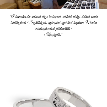
"A legkedvesebb emberek közé tartoznak, akikkel eddigi életünk során
találkoztunk! Segítőkészek, gyönyörű gyűrűket kaptunk Minden
várakozásunkat fölülmúlták!
Köszönjük!"