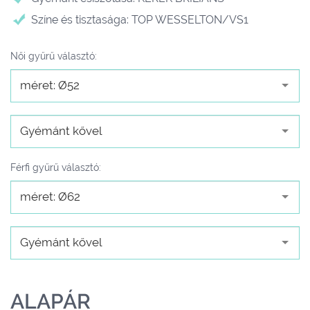
Színe és tisztasága: TOP WESSELTON/VS1
Női gyűrű választó:
méret: Ø52
Gyémánt kővel
Férfi gyűrű választó:
méret: Ø62
Gyémánt kővel
ALAPÁR