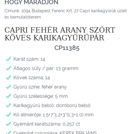
HOGY MARADJON
Címünk: 1094 Budapest Ferenc Krt. 27 Capri karikagyűrűk üzlet
és bemutatóterem
CAPRI FEHÉR ARANY SZÓRT
KÖVES KARIKAGYŰRŰPÁR
CP11385
Karát szám: 14
Átlagos súly / pár: 13 gramm
Kövek száma: 14
Gyűrű színe: fehér arany
Gyűrű szélessége: 5 mm
Karikagyűrű belső: domború belső
Kő átmérője: 1,5+7*1,2+3*(1,3+1,0) mm
Gyémánt karátszáma: 0,257 ct
Gyémánt csiszolása: KEREK BRILIÁNS