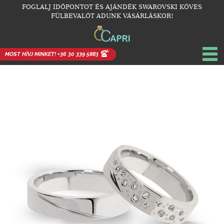
FOGLALJ IDŐPONTOT ÉS AJÁNDÉK SWAROVSKI KÖVES
FÜLBEVALÓT ADUNK VÁSÁRLÁSKOR!
MOST HÍVJ MINKET! +36 30 339 5883