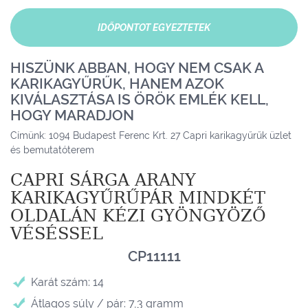
IDŐPONTOT EGYEZTETEK
HISZÜNK ABBAN, HOGY NEM CSAK A
KARIKAGYŰRŰK, HANEM AZOK
KIVÁLASZTÁSA IS ÖRÖK EMLÉK KELL,
HOGY MARADJON
Címünk: 1094 Budapest Ferenc Krt. 27 Capri karikagyűrűk üzlet
és bemutatóterem
CAPRI SÁRGA ARANY
KARIKAGYŰRŰPÁR MINDKÉT
OLDALÁN KÉZI GYÖNGYÖZŐ
VÉSÉSSEL
CP11111
Karát szám: 14
Átlagos súly / pár: 7,3 gramm