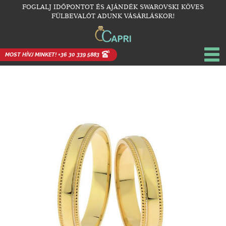
FOGLALJ IDŐPONTOT ÉS AJÁNDÉK SWAROVSKI KÖVES
FÜLBEVALÓT ADUNK VÁSÁRLÁSKOR!
MOST HÍVJ MINKET! +36 30 339 5883