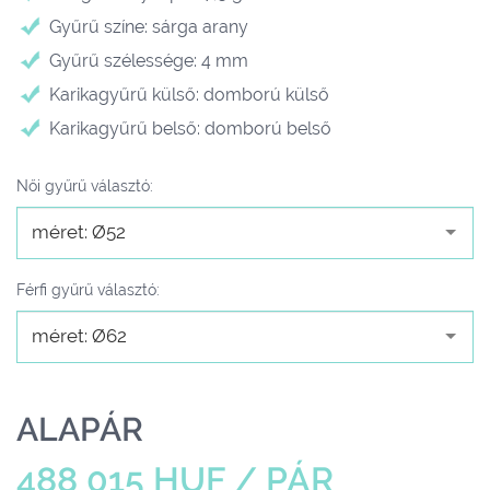
Gyűrű színe: sárga arany
Gyűrű szélessége: 4 mm
Karikagyűrű külső: domború külső
Karikagyűrű belső: domború belső
Női gyűrű választó:
méret: Ø52
Férfi gyűrű választó:
méret: Ø62
ALAPÁR
488 015 HUF / PÁR