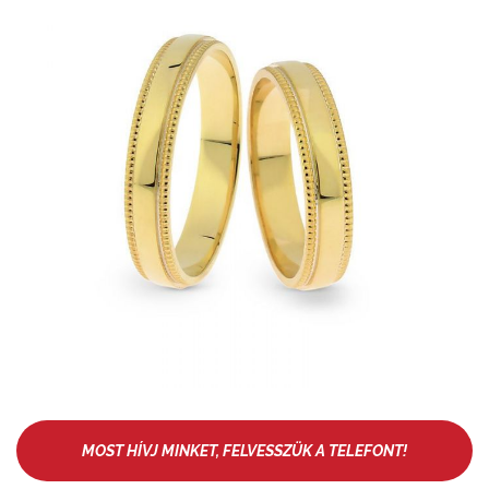
MOST HÍVJ MINKET, FELVESSZÜK A TELEFONT!