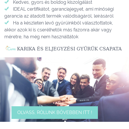
Kedves, gyors és boldog kiszolgálást
IDEAL certifikátot, garanciajegyet, ami minőségi
garancia az átadott termék valódiságáról, leírásáról
Ha a készleten levő gyűrűinkből választottatok,
akkor azok ki is cserélhetők más fazonra akár vagy
méretre, ha még nem használtátok
KARIKA ÉS ELJEGYZÉSI GYŰRŰK CSAPATA
OLVASS, RÓLUNK BŐVEBBEN ITT !