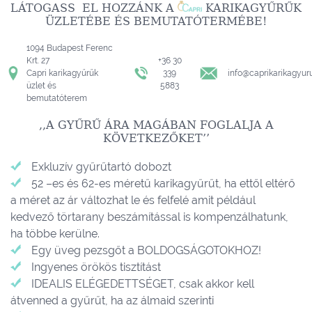
LÁTOGASS EL HOZZÁNK A
KARIKAGYŰRŰK
ÜZLETÉBE ÉS BEMUTATÓTERMÉBE!
1094 Budapest Ferenc
Krt. 27
+36 30
Capri karikagyűrűk
339
info@caprikarikagyur
üzlet és
5883
bemutatóterem
,,A GYŰRŰ ÁRA MAGÁBAN FOGLALJA A
KÖVETKEZŐKET’’
Exkluzív gyűrűtartó dobozt
52 –es és 62-es méretű karikagyűrűt, ha ettől eltérő
a méret az ár változhat le és felfelé amit például
kedvező törtarany beszámítással is kompenzálhatunk,
ha többe kerülne.
Egy üveg pezsgőt a BOLDOGSÁGOTOKHOZ!
Ingyenes örökös tisztítást
IDEALIS ELÉGEDETTSÉGET, csak akkor kell
átvenned a gyűrűt, ha az álmaid szerinti