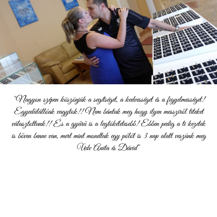
"Nagyon szépen köszönjük a segítséget, a kedvességet és a figyelmességet!
Egyedülállóak vagytok!! Nem bántuk meg hogy ilyen messziről titeket
választottunk!! És a gyűrű is a legtökéletesebb! Ebben pedig a ti kezetek
is bőven benne van, mert mint mondtuk egy pólót is 3 nap alatt veszünk meg
Üdv Anita és Dávid"