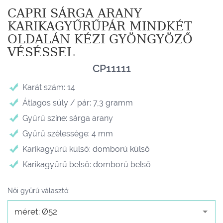
CAPRI SÁRGA ARANY
KARIKAGYŰRŰPÁR MINDKÉT
OLDALÁN KÉZI GYÖNGYÖZŐ
VÉSÉSSEL
CP11111
Karát szám: 14
Átlagos súly / pár: 7,3 gramm
Gyűrű színe: sárga arany
Gyűrű szélessége: 4 mm
Karikagyűrű külső: domború külső
Karikagyűrű belső: domború belső
Női gyűrű választó:
méret: Ø52