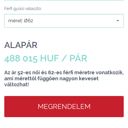
Férfi gyűrű választó:
méret: Ø62
ALAPÁR
488 015 HUF / PÁR
Az ár 52-es női és 62-es férfi méretre vonatkozik,
ami mérettől függően nagyon keveset
változhat!
MEGRENDELEM