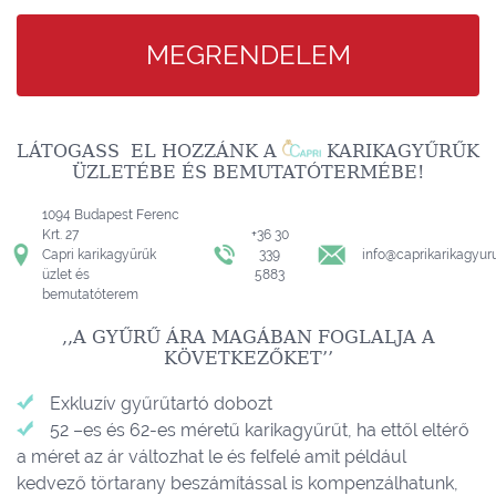
MEGRENDELEM
LÁTOGASS EL HOZZÁNK A
KARIKAGYŰRŰK
ÜZLETÉBE ÉS BEMUTATÓTERMÉBE!
1094 Budapest Ferenc
Krt. 27
+36 30
Capri karikagyűrűk
339
info@caprikarikagyur
üzlet és
5883
bemutatóterem
,,A GYŰRŰ ÁRA MAGÁBAN FOGLALJA A
KÖVETKEZŐKET’’
Exkluzív gyűrűtartó dobozt
52 –es és 62-es méretű karikagyűrűt, ha ettől eltérő
a méret az ár változhat le és felfelé amit például
kedvező törtarany beszámítással is kompenzálhatunk,