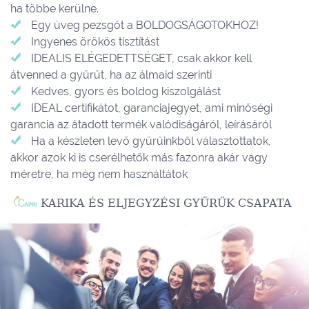
ha többe kerülne.
Egy üveg pezsgőt a BOLDOGSÁGOTOKHOZ!
Ingyenes örökös tisztítást
IDEALIS ELÉGEDETTSÉGET, csak akkor kell
átvenned a gyűrűt, ha az álmaid szerinti
Kedves, gyors és boldog kiszolgálást
IDEAL certifikátot, garanciajegyet, ami minőségi
garancia az átadott termék valódiságáról, leírásáról
Ha a készleten levő gyűrűinkből választottatok,
akkor azok ki is cserélhetők más fazonra akár vagy
méretre, ha még nem használtátok
KARIKA ÉS ELJEGYZÉSI GYŰRŰK CSAPATA