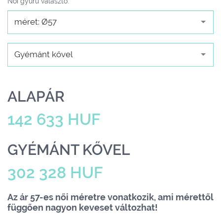
Női gyűrű választó:
méret: Ø57
Gyémánt kővel
ALAPÁR
142 633 HUF
GYÉMÁNT KŐVEL
302 328 HUF
Az ár 57-es női méretre vonatkozik, ami mérettől
függően nagyon keveset változhat!