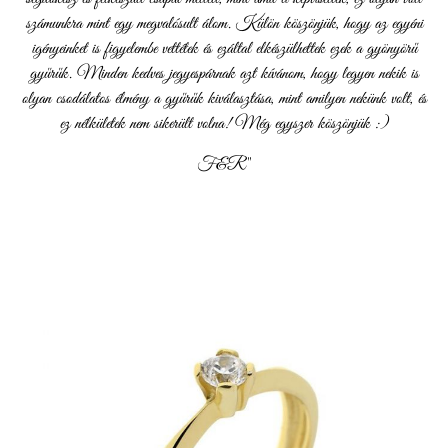
számunkra mint egy megvalósult álom. Külön köszönjük, hogy az egyéni
igényeinket is figyelembe vettétek és ezáltal elkészülhettek ezek a gyönyörű
gyűrűk. Minden kedves jegyespárnak azt kívánom, hogy legyen nekik is
olyan csodálatos élmény a gyűrűk kiválasztása, mint amilyen nekünk volt, és
ez nélkületek nem sikerült volna! Még egyszer köszönjük :)
F&R"