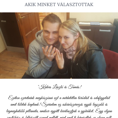
AKIK MINKET VÁLASZTOTTAK
"Kedves László és Tamás!
Ezúton szeretnénk megköszönni azt a mérhetetlen törődést és odafigyelést
amit tőletek kaptunk! Szerintem az esküvőszervezés egyik legszebb és
legmeghatóbb pillanata, amikor együtt kiválasztjuk a gyűrűket. Egy olyan
segítőkész és felkészült csapat mellett, mint amit ti képviseltek, ez olyan volt