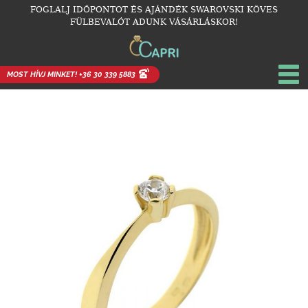
FOGLALJ IDŐPONTOT ÉS AJÁNDÉK SWAROVSKI KÖVES
FÜLBEVALÓT ADUNK VÁSÁRLÁSKOR!
MOST HÍVJ MINKET! +36 30 339 5883