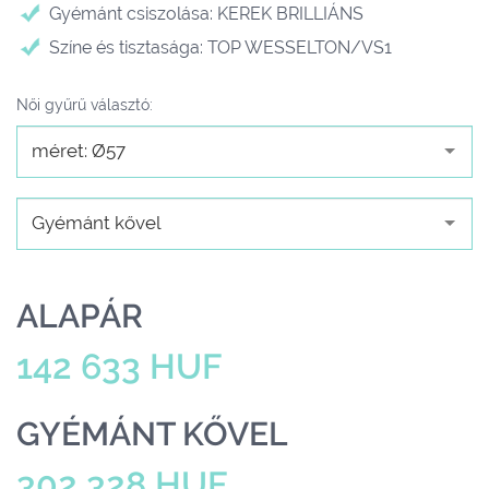
Gyémánt csiszolása: KEREK BRILLIÁNS
Színe és tisztasága: TOP WESSELTON/VS1
Női gyűrű választó:
méret: Ø57
Gyémánt kővel
ALAPÁR
142 633 HUF
GYÉMÁNT KŐVEL
302 328 HUF