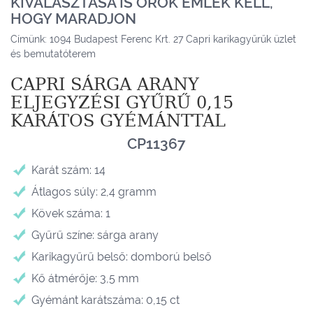
KIVÁLASZTÁSA IS ÖRÖK EMLÉK KELL,
HOGY MARADJON
Címünk: 1094 Budapest Ferenc Krt. 27 Capri karikagyűrűk üzlet
és bemutatóterem
CAPRI SÁRGA ARANY
ELJEGYZÉSI GYŰRŰ 0,15
KARÁTOS GYÉMÁNTTAL
CP11367
Karát szám: 14
Átlagos súly: 2,4 gramm
Kövek száma: 1
Gyűrű színe: sárga arany
Karikagyűrű belső: domború belső
Kő átmérője: 3,5 mm
Gyémánt karátszáma: 0,15 ct