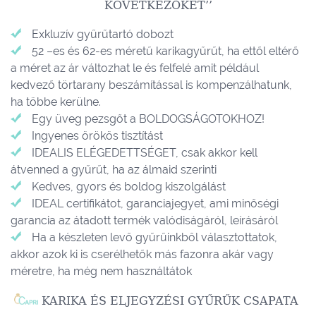
KÖVETKEZŐKET’’
Exkluzív gyűrűtartó dobozt
52 –es és 62-es méretű karikagyűrűt, ha ettől eltérő
a méret az ár változhat le és felfelé amit például
kedvező törtarany beszámítással is kompenzálhatunk,
ha többe kerülne.
Egy üveg pezsgőt a BOLDOGSÁGOTOKHOZ!
Ingyenes örökös tisztítást
IDEALIS ELÉGEDETTSÉGET, csak akkor kell
átvenned a gyűrűt, ha az álmaid szerinti
Kedves, gyors és boldog kiszolgálást
IDEAL certifikátot, garanciajegyet, ami minőségi
garancia az átadott termék valódiságáról, leírásáról
Ha a készleten levő gyűrűinkből választottatok,
akkor azok ki is cserélhetők más fazonra akár vagy
méretre, ha még nem használtátok
KARIKA ÉS ELJEGYZÉSI GYŰRŰK CSAPATA