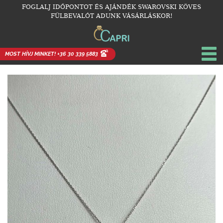
FOGLALJ IDŐPONTOT ÉS AJÁNDÉK SWAROVSKI KÖVES
FÜLBEVALÓT ADUNK VÁSÁRLÁSKOR!
MOST HÍVJ MINKET! +36 30 339 5883