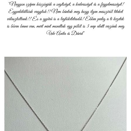
"Nagyon szépen köszönjük a segítséget, a kedvességet és a figyelmességet!
Egyedülállóak vagytok!! Nem bántuk meg hogy ilyen messziről titeket
választottunk!! És a gyűrű is a legtökéletesebb! Ebben pedig a ti kezetek
is bőven benne van, mert mint mondtuk egy pólót is 3 nap alatt veszünk meg
Üdv Anita és Dávid"