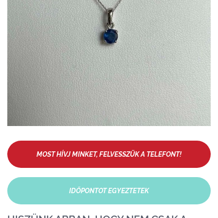
MOST HÍVJ MINKET, FELVESSZÜK A TELEFONT!
IDŐPONTOT EGYEZTETEK