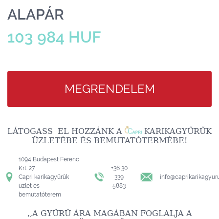
ALAPÁR
103 984 HUF
MEGRENDELEM
LÁTOGASS EL HOZZÁNK A
KARIKAGYŰRŰK
ÜZLETÉBE ÉS BEMUTATÓTERMÉBE!
1094 Budapest Ferenc
Krt. 27
+36 30
Capri karikagyűrűk
339
info@caprikarikagyur
üzlet és
5883
bemutatóterem
,,A GYŰRŰ ÁRA MAGÁBAN FOGLALJA A