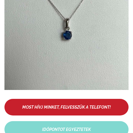
MOST HÍVJ MINKET, FELVESSZÜK A TELEFONT!
IDŐPONTOT EGYEZTETEK