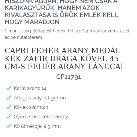
HISZÜNK ABBAN, HOGY NEM CSAK A
KARIKAGYŰRŰK, HANEM AZOK
KIVÁLASZTÁSA IS ÖRÖK EMLÉK KELL,
HOGY MARADJON
Címünk: 1094 Budapest Ferenc Krt. 27 Capri karikagyűrűk üzlet
és bemutatóterem
CAPRI FEHÉR ARANY MEDÁL
KÉK ZAFÍR DRÁGA KŐVEL 45
CM-S FEHÉR ARANY LÁNCCAL
CP11791
Karát szám: 14
Átlagos súly: 1,1 gramm
Kövek száma: 1
Gyűrű színe: fehér arany
Kő átmérője: 4,9 mm